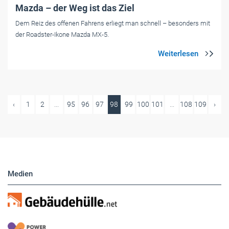
Mazda – der Weg ist das Ziel
Dem Reiz des offenen Fahrens erliegt man schnell – besonders mit
der Roadster-Ikone Mazda MX-5.
‹
1
2
...
95
96
97
98
99
100
101
...
108
109
›
Medien