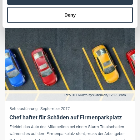
may combine it with other information that you’ve
provided to them or that they’ve collected from your use
Deny
of their services.
Weitere Informationen:
Impressum
Datenschutz
Foto: © Никита Кузьменков/123RF.com
Betriebsführung
| September 2017
Chef haftet für Schäden auf Firmenparkplatz
Erleidet das Auto des Mitarbeiters bei einem Sturm Totalschaden
während es auf dem Firmenparkplatz steht, muss der Arbeitgeber