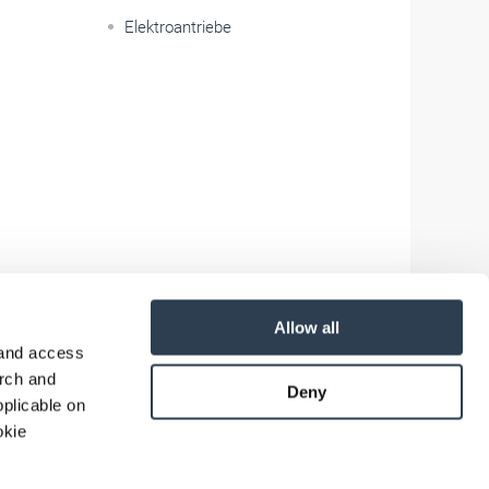
Elektroantriebe
Allow all
 and access
arch and
Deny
plicable on
okie