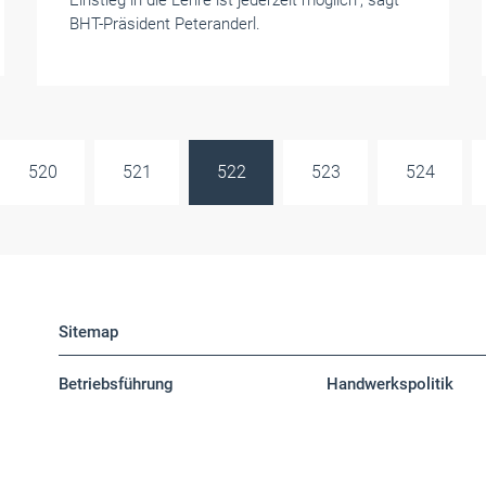
Einstieg in die Lehre ist jederzeit möglich", sagt
BHT-Präsident Peteranderl.
520
521
522
523
524
Sitemap
Betriebsführung
Handwerkspolitik