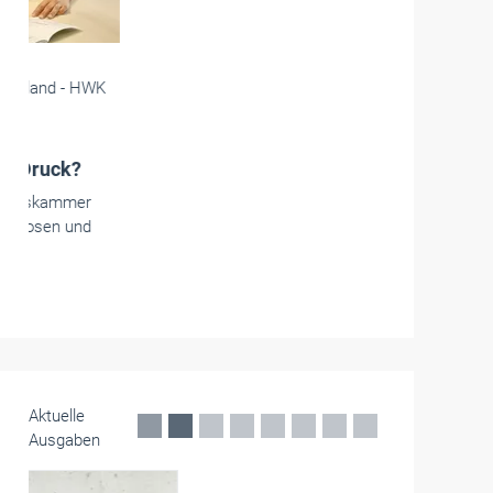
Die Handwerkskammern in Deutschland -
HWK
Trier
Subunternehmer für
Infrastrukturprojekte gesucht
Der US‑Stützpunkt Spangdahlem Air Base
eröffnet Chancen für regionale
Handwerksbetriebe. Sie können dort Aufträge
bekommen.
Mai 2026
Aktuelle
Ausgaben