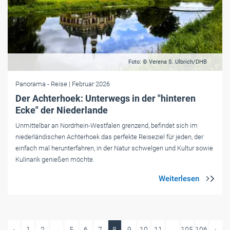
Foto: © Verena S. Ulbrich/DHB
Panorama
- Reise
| Februar 2026
Der Achterhoek: Unterwegs in der "hinteren
Ecke" der Niederlande
Unmittelbar an Nordrhein-Westfalen grenzend, befindet sich im
niederländischen Achterhoek das perfekte Reiseziel für jeden, der
einfach mal herunterfahren, in der Natur schwelgen und Kultur sowie
Kulinarik genießen möchte.
‹
1
2
...
5
6
7
8
9
10
11
...
105
106
›