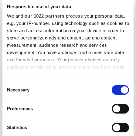
Responsible use of your data
We and
our 1022 partners
process your personal data,
e.g. your IP-number, using technology such as cookies to
store and access information on your device in order to
serve personalized ads and content, ad and content
measurement, audience research and services
development. You have a choice in who uses your data
and for what purposes. Your privacy choices are only
applicable on this digital property where you have made
your choices. You can change or withdraw your consent
any time from the Cookie Declaration or by clicking on
Consent
the Privacy trigger icon.
Necessary
Selection
If you allow, we would also like to:
Foto: © Messe Frankfurt Exhibition GmbH / Pietro Sutera
Preferences
Collect information about your geographical location
Panorama
| Februar 2026
which can be accurate to within several meters
Kunsthandwerk: 74. Hessischer Staatspreis
Identify your device by actively scanning it for
Statistics
verliehen
specific characteristics (fingerprinting)