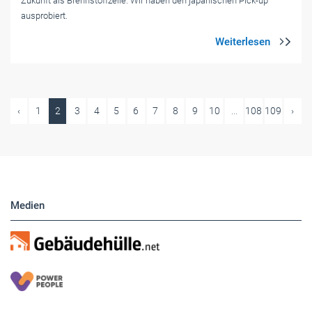
Zukunft als Brennstoffzelle. Wir haben den japanischen Pick-up
ausprobiert.
‹
1
2
3
4
5
6
7
8
9
10
...
108
109
›
Medien