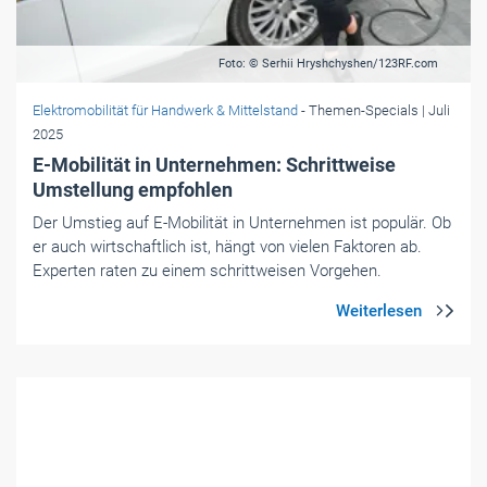
Foto: © Peugeot
Elektromobilität für Handwerk & Mittelstand
- Themen-Specials
| Juni
2025
Mit der Kraft aus zwei Motoren
Peugeot hat beim E-3008 und E-5008 nachgelegt: Beide
Topmodelle treiben jetzt zwei E-Motoren an und liefern
perfekten Fahrspaß.