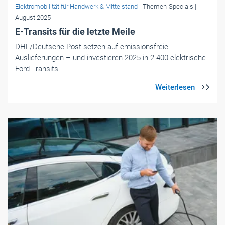
Foto: © Serhii Hryshchyshen/123RF.com
Elektromobilität für Handwerk & Mittelstand
- Themen-Specials
| Juli
2025
E-Mobilität in Unternehmen: Schrittweise
Umstellung empfohlen
Der Umstieg auf E-Mobilität in Unternehmen ist populär. Ob
er auch wirtschaftlich ist, hängt von vielen Faktoren ab.
Experten raten zu einem schrittweisen Vorgehen.