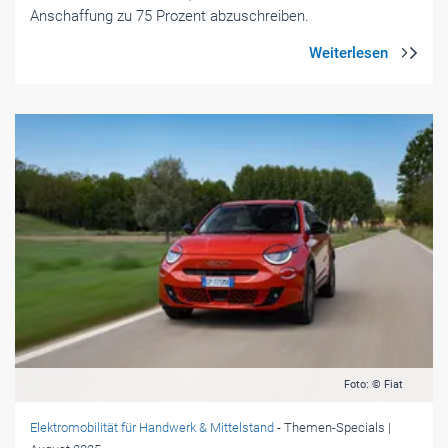
Foto: © Fiat
Elektromobilität für Handwerk & Mittelstand
- Themen-Specials
|
August 2025
Fiat 600 Elektro: Vom Kult-Kleinwagen zum
modernen Crossover
Der Fiat 600 ist zurück – diesmal als moderner Elektro-
Crossover mit ordentlichem Platzangebot. Wir haben den
schicken Italiener ausprobiert.