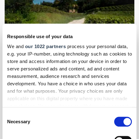
Responsible use of your data
We and
our 1022 partners
process your personal data,
e.g. your IP-number, using technology such as cookies to
store and access information on your device in order to
serve personalized ads and content, ad and content
measurement, audience research and services
Foto: © Jeep
development. You have a choice in who uses your data
and for what purposes. Your privacy choices are only
Elektromobilität für Handwerk & Mittelstand
- Themen-Specials
|
applicable on this digital property where you have made
März 2026
your choices. You can change or withdraw your consent
Jeep Compass: Schärferer Look, elektrischer
any time from the Cookie Declaration or by clicking on
Consent
Kurs
the Privacy trigger icon.
Necessary
Selection
Der neue Jeep Compass zeigt sich größer, kantiger und ist
erstmals auch als Stromer erhältlich. Wir haben uns das
If you allow, we would also like to: