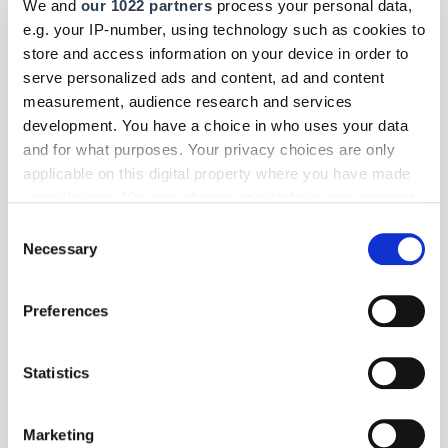
We and
our 1022 partners
process your personal data,
IDUNA gibt Tipps.
- Themen-Specials
| November 2020
e.g. your IP-number, using technology such as cookies to
Oldtimer sind Anlageobjekte
store and access information on your device in order to
Rolls-Royce, Bentley, Jaguar oder auch der legendäre VW-
serve personalized ads and content, ad and content
Bus glänzen in der Niedrigzinsphase zunehmend als
measurement, audience research and services
Wertanlage.
development. You have a choice in who uses your data
and for what purposes. Your privacy choices are only
applicable on this digital property where you have made
your choices. You can change or withdraw your consent
any time from the Cookie Declaration or by clicking on
Consent
the Privacy trigger icon.
Necessary
Selection
If you allow, we would also like to:
Preferences
Collect information about your geographical location
which can be accurate to within several meters
Identify your device by actively scanning it for
Statistics
specific characteristics (fingerprinting)
Find out more about how your personal data is processed
Marketing
and set your preferences in the
details section
.