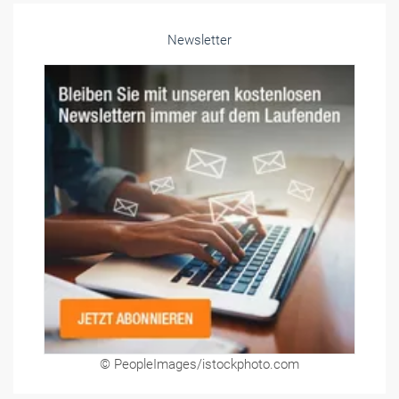
© PeopleImages/istockphoto.com
Medien