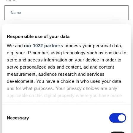
E-Mail
Responsible use of your data
We and
our 1022 partners
process your personal data,
e.g. your IP-number, using technology such as cookies to
Kommentar
store and access information on your device in order to
serve personalized ads and content, ad and content
measurement, audience research and services
development. You have a choice in who uses your data
and for what purposes. Your privacy choices are only
Bitte geben Sie "Kommentar" rückwärts ein.
applicable on this digital property where you have made
your choices. You can change or withdraw your consent
any time from the Cookie Declaration or by clicking on
Consent
the Privacy trigger icon.
Necessary
Selection
Absenden
If you allow, we would also like to: