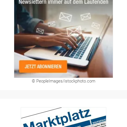
© PeopleImages/istockphoto.com