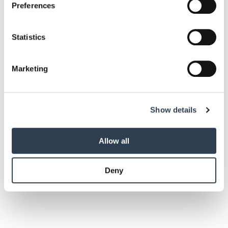
Preferences
Collect information about your geographical location
which can be accurate to within several meters
Identify your device by actively scanning it for
Statistics
specific characteristics (fingerprinting)
Das könnte Sie auch interessieren:
Find out more about how your personal data is processed
Marketing
and set your preferences in the
details section
.
We use cookies to personalise content and ads, to
Show details
provide social media features and to analyse our traffic.
We also share information about your use of our site with
our social media, advertising and analytics partners who
Allow all
may combine it with other information that you’ve
provided to them or that they’ve collected from your use
Deny
of their services.
Weitere Informationen:
Impressum
Datenschutz