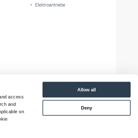
Elektroantriebe
Allow all
 and access
arch and
Deny
plicable on
okie