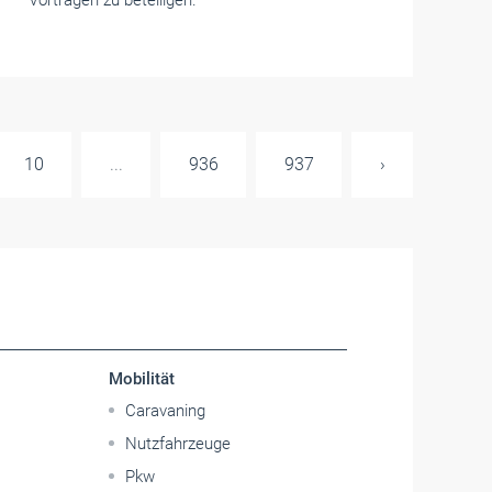
Vorträgen zu beteiligen.
10
...
936
937
›
Mobilität
Caravaning
Nutzfahrzeuge
Pkw