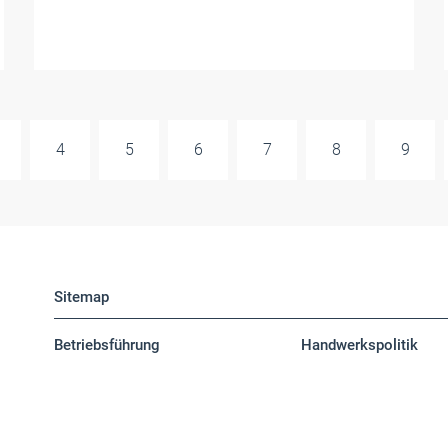
4
5
6
7
8
9
Sitemap
Betriebsführung
Handwerkspolitik