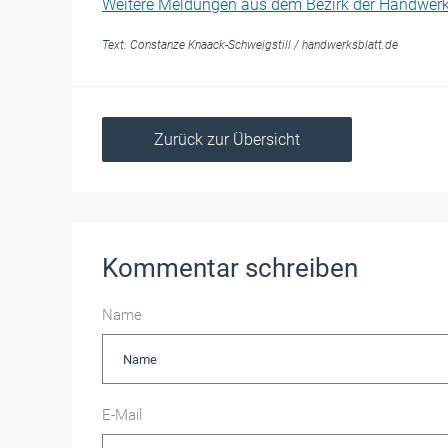
Weitere Meldungen aus dem Bezirk der Handwer
Text:
Constanze Knaack-Schweigstill
/
handwerksblatt.de
Zurück zur Übersicht
Kommentar schreiben
Name
E-Mail