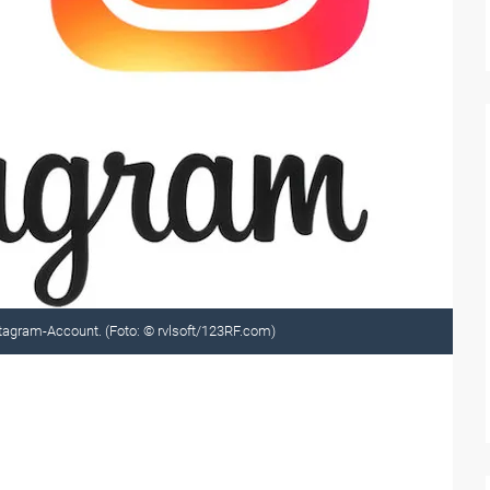
tagram-Account. (Foto: © rvlsoft/123RF.com)