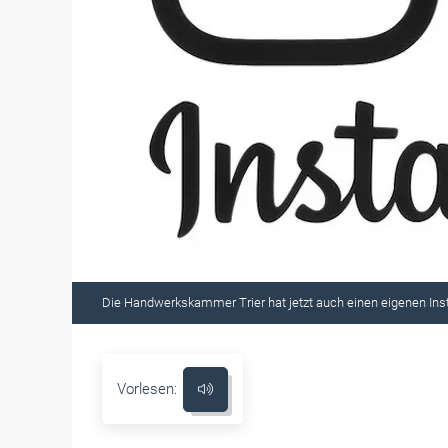
Die Handwerkskammer Trier hat jetzt auch einen eigenen Ins
Vorlesen: