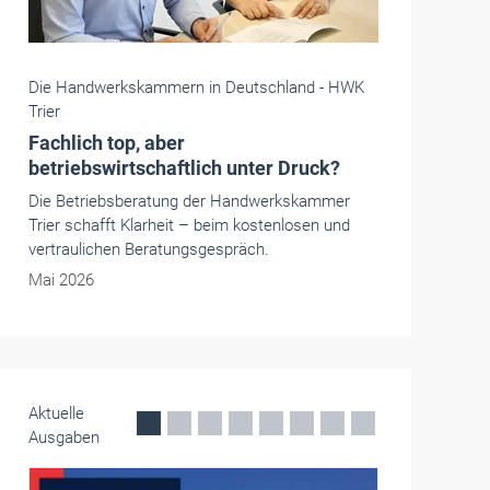
Die Handwerkskammern in Deutschland -
HWK
Trier
Subunternehmer für
Infrastrukturprojekte gesucht
Der US‑Stützpunkt Spangdahlem Air Base
eröffnet Chancen für regionale
Handwerksbetriebe. Sie können dort Aufträge
bekommen.
Mai 2026
Aktuelle
Ausgaben