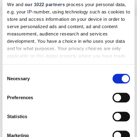
We and
our 1022 partners
process your personal data,
e.g. your IP-number, using technology such as cookies to
store and access information on your device in order to
serve personalized ads and content, ad and content
Kommentar schreiben
measurement, audience research and services
development. You have a choice in who uses your data
Name
and for what purposes. Your privacy choices are only
applicable on this digital property where you have made
your choices. You can change or withdraw your consent
any time from the Cookie Declaration or by clicking on
Consent
E-Mail
the Privacy trigger icon.
Necessary
Selection
If you allow, we would also like to:
Preferences
Collect information about your geographical location
Kommentar
which can be accurate to within several meters
Identify your device by actively scanning it for
Statistics
specific characteristics (fingerprinting)
Find out more about how your personal data is processed
Marketing