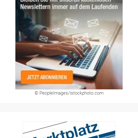
© PeopleImages/istockphoto.com