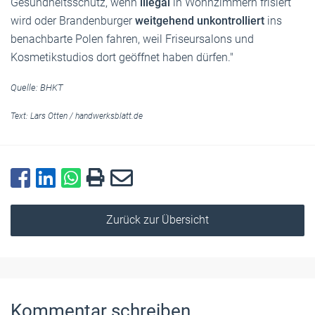
Gesundheitsschutz, wenn
illegal
in Wohnzimmern frisiert
wird oder Brandenburger
weitgehend unkontrolliert
ins
benachbarte Polen fahren, weil Friseursalons und
Kosmetikstudios dort geöffnet haben dürfen."
Quelle: BHKT
Text:
Lars Otten
/
handwerksblatt.de
Zurück zur Übersicht
Kommentar schreiben