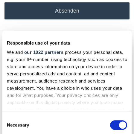
Absenden
Das könnte Sie auch interessieren:
Responsible use of your data
We and
our 1022 partners
process your personal data,
e.g. your IP-number, using technology such as cookies to
store and access information on your device in order to
serve personalized ads and content, ad and content
measurement, audience research and services
development. You have a choice in who uses your data
and for what purposes. Your privacy choices are only
applicable on this digital property where you have made
your choices. You can change or withdraw your consent
any time from the Cookie Declaration or by clicking on
Consent
the Privacy trigger icon.
Necessary
Selection