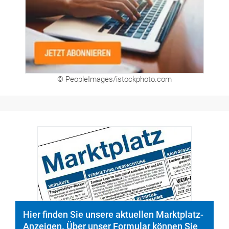
© PeopleImages/istockphoto.com