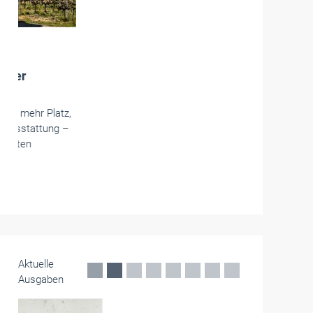
Betriebsführung
Neue Arbeitsschutzprämien der BG
BAU ab Juli
Die BG BAU führt ab Juli 2026 neue
Arbeitsschutzprämien ein: Neu gefördert werden
Drohnen, der Drohnen-Führerschein und
temporäre Absturz- und Durchsturzsicherungen.
Einige Prämien laufen dann aus, es gibt aber eine
Übergangsfrist.
Juni 2026
Aktuelle
Ausgaben