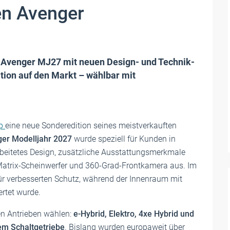
en Avenger
 Avenger MJ27 mit neuen Design- und Technik-
tion auf den Markt – wählbar mit
ep
eine neue Sonderedition seines meistverkauften
er Modelljahr 2027
wurde speziell für Kunden in
rbeitetes Design, zusätzliche Ausstattungsmerkmale
atrix-Scheinwerfer und 360-Grad-Frontkamera aus. Im
ür verbesserten Schutz, während der Innenraum mit
rtet wurde.
n Antrieben wählen:
e-Hybrid, Elektro, 4xe Hybrid und
em Schaltgetriebe
. Bislang wurden europaweit über