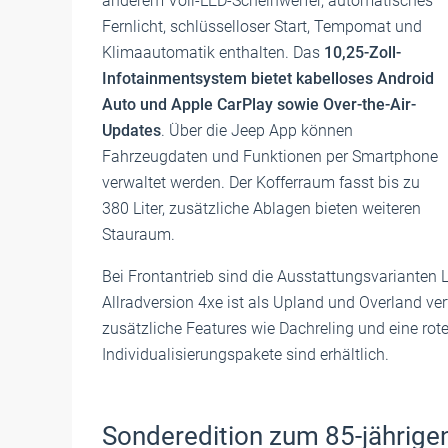
anderem Voll-LED-Scheinwerfer, automatisches
Fernlicht, schlüsselloser Start, Tempomat und
Klimaautomatik enthalten. Das
10,25-Zoll-
Infotainmentsystem bietet kabelloses Android
Auto und Apple CarPlay sowie Over-the-Air-
Updates
. Über die Jeep App können
Fahrzeugdaten und Funktionen per Smartphone
verwaltet werden. Der Kofferraum fasst bis zu
380 Liter, zusätzliche Ablagen bieten weiteren
Stauraum.
Bei Frontantrieb sind die Ausstattungsvarianten 
Allradversion 4xe ist als Upland und Overland ver
zusätzliche Features wie Dachreling und eine r
Individualisierungspakete sind erhältlich.
Sonderedition zum 85-jährige