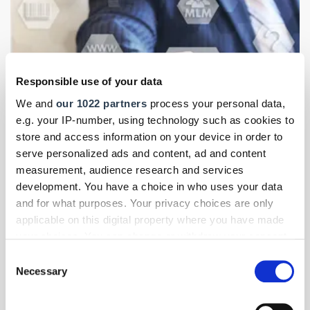
Responsible use of your data
We and
our 1022 partners
process your personal data,
e.g. your IP-number, using technology such as cookies to
store and access information on your device in order to
serve personalized ads and content, ad and content
measurement, audience research and services
Foto: © stanislauv/123RF.com
development. You have a choice in who uses your data
Digitales Handwerk
- Themen-Specials
| Januar 2026
and for what purposes. Your privacy choices are only
Open Source als Baustein der Digitalstrategie
applicable on this digital property where you have made
your choices. You can change or withdraw your consent
Handwerk 4.0: Open-Source-Software ist in vielen
any time from the Cookie Declaration or by clicking on
Unternehmen ein zentraler Bestandteil digitaler Prozesse.
Consent
the Privacy trigger icon.
Die Gratis-Lösungen eröffnen neue Möglichkeiten, Abläufe
Necessary
Selection
effizienter und günstiger zu gestalten. Doch worauf sollte
man achten?
If you allow, we would also like to: