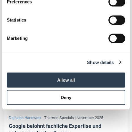
Preferences
Collect information about your geographical location
which can be accurate to within several meters
Identify your device by actively scanning it for
Statistics
specific characteristics (fingerprinting)
Find out more about how your personal data is processed
Marketing
and set your preferences in the
details section
.
We use cookies to personalise content and ads, to
Show details
provide social media features and to analyse our traffic.
We also share information about your use of our site with
our social media, advertising and analytics partners who
Allow all
may combine it with other information that you’ve
provided to them or that they’ve collected from your use
Deny
of their services.
Weitere Informationen:
Impressum
Datenschutz
Foto: © Lician Milasan/123RF.com
Digitales Handwerk
- Themen-Specials
| November 2025
Google belohnt fachliche Expertise und