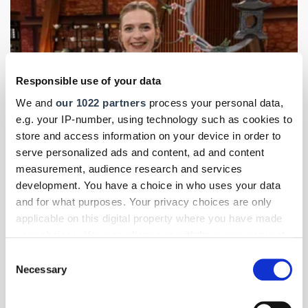
Responsible use of your data
We and
our 1022 partners
process your personal data,
e.g. your IP-number, using technology such as cookies to
store and access information on your device in order to
Foto: © JOYN / Claudius Pflug
serve personalized ads and content, ad and content
measurement, audience research and services
Frauen im Handwerk
- Themen-Specials
| September 2025
development. You have a choice in who uses your data
Rowena Redwanz gewinnt "Das große Backen
and for what purposes. Your privacy choices are only
– Die Profis"
applicable on this digital property where you have made
your choices. You can change or withdraw your consent
Rowena Redwanz, Dozentin der HwK Koblenz und
Konditormeisterin, setzte sich als Kandidatin der neuen
any time from the Cookie Declaration or by clicking on
Consent
Staffel auf SAT.1 gegen die Konkurrenz durch.
the Privacy trigger icon.
Necessary
Selection
If you allow, we would also like to: