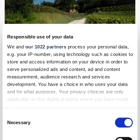
Responsible use of your data
We and
our 1022 partners
process your personal data,
e.g. your IP-number, using technology such as cookies to
store and access information on your device in order to
serve personalized ads and content, ad and content
measurement, audience research and services
Foto: © Jeep
development. You have a choice in who uses your data
and for what purposes. Your privacy choices are only
Elektromobilität für Handwerk & Mittelstand
- Themen-Specials
|
applicable on this digital property where you have made
März 2026
your choices. You can change or withdraw your consent
Jeep Compass: Schärferer Look, elektrischer
any time from the Cookie Declaration or by clicking on
Consent
Kurs
the Privacy trigger icon.
Necessary
Selection
Der neue Jeep Compass zeigt sich größer, kantiger und ist
erstmals auch als Stromer erhältlich. Wir haben uns das
If you allow, we would also like to: