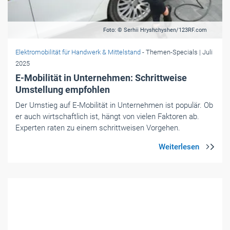
Foto: © Peugeot
Elektromobilität für Handwerk & Mittelstand
- Themen-Specials
| Juni
2025
Mit der Kraft aus zwei Motoren
Peugeot hat beim E-3008 und E-5008 nachgelegt: Beide
Topmodelle treiben jetzt zwei E-Motoren an und liefern
perfekten Fahrspaß.