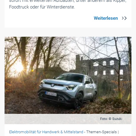
Foto: © Suzuki
Elektromobilität für Handwerk & Mittelstand
- Themen-Specials
|
Februar 2026
Der Vitara wird elektrisch
Suzuki stellt mit dem e Vitara sein erstes vollelektrisches
Modell vor – und eröffnet damit bis 2030 eine
Modelloffensive.