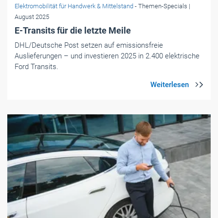
Foto: © Serhii Hryshchyshen/123RF.com
Elektromobilität für Handwerk & Mittelstand
- Themen-Specials
| Juli
2025
E-Mobilität in Unternehmen: Schrittweise
Umstellung empfohlen
Der Umstieg auf E-Mobilität in Unternehmen ist populär. Ob
er auch wirtschaftlich ist, hängt von vielen Faktoren ab.
Experten raten zu einem schrittweisen Vorgehen.