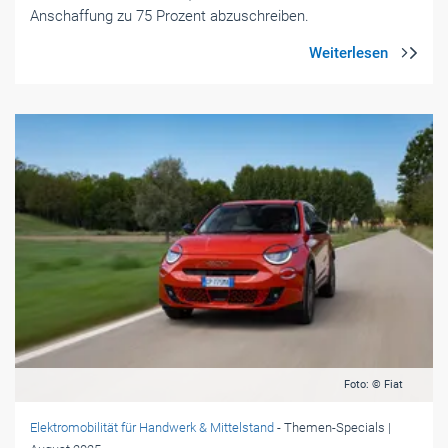
Foto: © Fiat
Elektromobilität für Handwerk & Mittelstand
- Themen-Specials
|
August 2025
Fiat 600 Elektro: Vom Kult-Kleinwagen zum
modernen Crossover
Der Fiat 600 ist zurück – diesmal als moderner Elektro-
Crossover mit ordentlichem Platzangebot. Wir haben den
schicken Italiener ausprobiert.