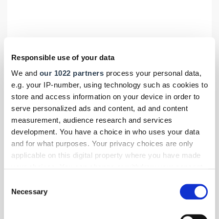
Responsible use of your data
We and
our 1022 partners
process your personal data,
e.g. your IP-number, using technology such as cookies to
store and access information on your device in order to
serve personalized ads and content, ad and content
measurement, audience research and services
Foto: © Jeep
development. You have a choice in who uses your data
and for what purposes. Your privacy choices are only
Elektromobilität für Handwerk & Mittelstand
- Themen-Specials
|
applicable on this digital property where you have made
März 2026
your choices. You can change or withdraw your consent
Jeep Compass: Schärferer Look, elektrischer
any time from the Cookie Declaration or by clicking on
Consent
Kurs
the Privacy trigger icon.
Necessary
Selection
Der neue Jeep Compass zeigt sich größer, kantiger und ist
erstmals auch als Stromer erhältlich. Wir haben uns das
If you allow, we would also like to: