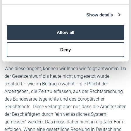
Ab wann ist eine Unternehmen mit mehr als 50, jedoch
We use cookies to personalise content and ads, to
weniger als 250 Mitarbeiter verpflichtet, die digitale
Show details
provide social media features and to analyse our traffic.
Zeiterfassung umzusetzten?
We also share information about your use of our site with
our social media, advertising and analytics partners who
Sehr geehrte Leserin, sehr geehrter Leser,
Allow all
may combine it with other information that you’ve
provided to them or that they’ve collected from your use
vielen Dank für Ihren Kommentar unter unserem Beitrag
Deny
of their services.
sowie Ihre Frage dazu.
Weitere Informationen:
Impressum
Datenschutz
Was diese angeht, können wir Ihnen wie folgt antworten: Da
der Gesetzentwurf bis heute nicht umgesetzt wurde,
resultiert – wie im Beitrag erwähnt – die Pflicht der
Arbeitgeber , die Zeit zu erfassen, aus der Rechtsprechung
des Bundesarbeitsgerichts und des Europäischen
Gerichtshofs. Diese verlangt aber nur, dass die Arbeitszeiten
der Beschäftigten durch "ein verlässliches System
gemessen" werden. Das muss daher nicht in digitaler Form
erfolgen. Wann eine gesetzliche Regelung in Deutschland