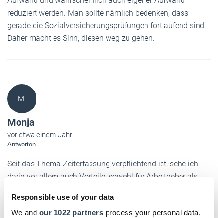
Aufwand und wahrscheinlich auch eigener Aufwand
reduziert werden. Man sollte nämlich bedenken, dass
gerade die Sozialversicherungsprüfungen fortlaufend sind.
Daher macht es Sinn, diesen weg zu gehen.
M.
Monja
vor etwa einem Jahr
Antworten
Seit das Thema Zeiterfassung verpflichtend ist, sehe ich
darin vor allem auch Vorteile, sowohl für Arbeitgeber als
auch für Mitarbeitende.
Responsible use of your data
Früher habe ich meine Zeiten manuell in einer Excel-Tabelle
We and
our 1022 partners
process your personal data,
gepflegt, das war auf Dauer ziemlich unübersichtlich und