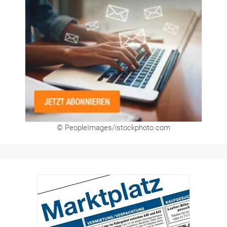
© PeopleImages/istockphoto.com