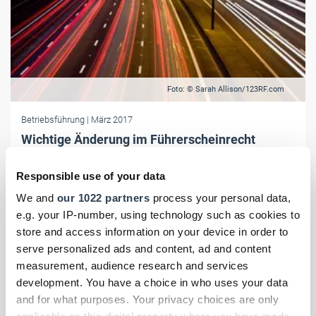
Foto: © Sarah Allison/123RF.com
Betriebsführung
| März 2017
Wichtige Änderung im Führerscheinrecht
Neuregelungen im Führerscheinrecht zur Gültigkeit von C1/C1E und
Responsible use of your data
zur Abgrenzung C-und D-Klassen gelten doch erst für ab 28.12.2016
erworbene Führerscheine.
We and
our 1022 partners
process your personal data,
e.g. your IP-number, using technology such as cookies to
store and access information on your device in order to
serve personalized ads and content, ad and content
measurement, audience research and services
development. You have a choice in who uses your data
and for what purposes. Your privacy choices are only