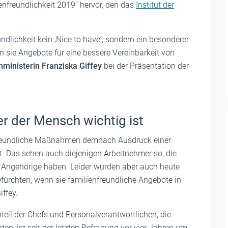
freundlichkeit 2019" hervor, den das
Institut der
ndlichkeit kein ‚Nice to have‘, sondern ein besonderer
n sie Angebote für eine bessere Vereinbarkeit von
ministerin Franziska Giffey
bei der Präsentation der
er der Mensch wichtig ist
freundliche Maßnahmen demnach Ausdruck einer
t. Das sehen auch diejenigen Arbeitnehmer so, die
ge Angehörige haben. Leider würden aber auch heute
efürchten, wenn sie familienfreundliche Angebote in
ffey.
nteil der Chefs und Personalverantwortlichen, die
en, ist seit der letzten Befragung vor vier Jahren um