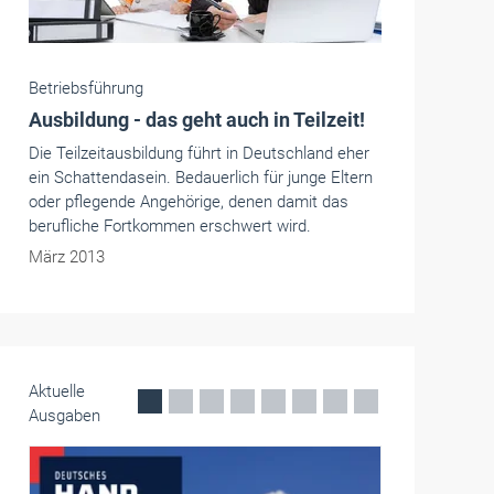
Betriebsführung
Familienfreundliche
Handwerkskammer
Flexible Arbeitszeit, Heimarbeitsplätze,
Arbeitszeitkonten: Mit diesen und weiteren
Kriterien punktete die Handwerkskammer
Südwestfalen bei der Jury und wurde als
"Familien-Freundliches-Unternehmen im
Hochsauerlandkreis" ausgezeichnet.
Dezember 2013
Aktuelle
Ausgaben