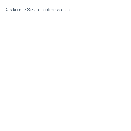
Das könnte Sie auch interessieren:
Betriebsführung
Die Gleichbehandlung bekommt ein Upgrade