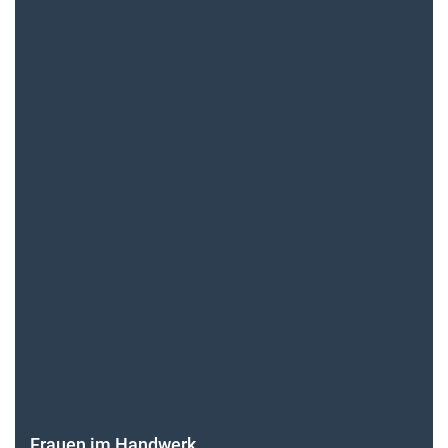
Frauen im Handwerk
Alle weiteren Infos finden Sie hier!
Unsere Themen-Specials im Überblick