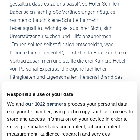
gestalten, dass es zu uns passt", so Hofer-Schillen.
Dabei seien nicht große Veränderungen nötig, es
reichten oft auch kleine Schritte für mehr
Lebensqualität. Wichtig sei aus ihrer Sicht, sich
Unterstützer zu suchen und Hilfe anzunehmen.
"Frauen sollten selbst für sich entscheiden, was
Karriere für sie bedeutet", fasste Linda Bosse in ihrem
Vortrag zusammen und stellte die drei Karriere-Hebel
vor: Personal Expertise, die eigene fachlichen
Fähigkeiten und Eigenschaften, Personal Brand das
sichtbar Machen, was man gut kann, und Personal
Community, dazu gehöre Interesse an Menschen und
Responsible use of your data
die Fähigkeit Brücken und Beziehungen aufzubauen.
We and
our 1022 partners
process your personal data,
e.g. your IP-number, using technology such as cookies to
store and access information on your device in order to
DHB jetzt auch digital!
serve personalized ads and content, ad and content
Einfach hier klicken und für das digitale Deutsche
measurement, audience research and services