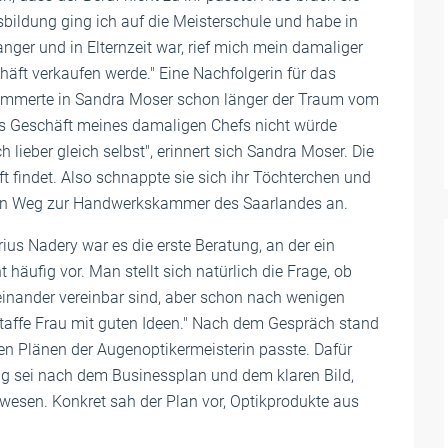
sbildung ging ich auf die Meisterschule und habe in
nger und in Elternzeit war, rief mich mein damaliger
häft verkaufen werde." Eine Nachfolgerin für das
ummerte in Sandra Moser schon länger der Traum vom
as Geschäft meines damaligen Chefs nicht würde
ieber gleich selbst", erinnert sich Sandra Moser. Die
 findet. Also schnappte sie sich ihr Töchterchen und
den Weg zur Handwerkskammer des Saarlandes an.
 Nadery war es die erste Beratung, an der ein
häufig vor. Man stellt sich natürlich die Frage, ob
nander vereinbar sind, aber schon nach wenigen
 taffe Frau mit guten Ideen." Nach dem Gespräch stand
en Plänen der Augenoptikermeisterin passte. Dafür
ung sei nach dem Businessplan und dem klaren Bild,
ewesen. Konkret sah der Plan vor, Optikprodukte aus