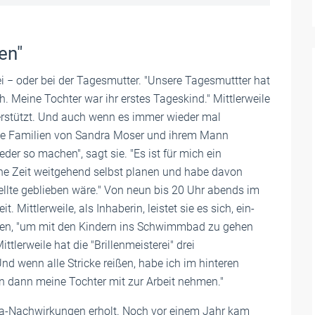
en"
i − oder bei der Tagesmutter. "Unsere Tagesmuttter hat
h. Meine Tochter war ihr erstes Tageskind." Mittlerweile
erstützt. Und auch wenn es immer wieder mal
a die Familien von Sandra Moser und ihrem Mann
der so machen", sagt sie. "Es ist für mich ein
ine Zeit weitgehend selbst planen und habe davon
ellte geblieben wäre." Von neun bis 20 Uhr abends im
. Mittlerweile, als Inhaberin, leistet sie es sich, ein-
hen, "um mit den Kindern ins Schwimmbad zu gehen
tlerweile hat die "Brillenmeisterei" drei
nd wenn alle Stricke reißen, habe ich im hinteren
nn dann meine Tochter mit zur Arbeit nehmen."
ona-Nachwirkungen erholt. Noch vor einem Jahr kam