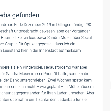
edia gefunden
de sie Ende Dezember 2019 in Dillingen fündig. "90
ngeschäft untergebracht gewesen, aber der Vorgänger
e Räumlichkeiten leer, bevor Sandra Moser über Social
r Gruppe für Optiker gepostet, dass ich ein
 Leerstand hier in der Innenstadt aufmerksam
dere als ein Kinderspiel. Herausfordernd war aber
 für Sandra Moser immer Priorität hatte, sondern die
ei der Bank unterschrieben. Zwei Wochen später kam
ernehmerin sich nicht – wie geplant – in Möbelhäusern
richtungsgegenständen für ihren Laden umsehen. Aber
chten übernahm ein Tischler den Ladenbau für sie.