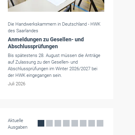
Die Handwerkskammern in Deutschland -
HWK
des Saarlandes
Meistervorbereitung: Metallbauer Teil
II
In dieser Fortbildung erwerben die Teilnehmer
umfassende fachtheoretische Kenntnisse, die
für die erfolgreiche Meisterprüfung im
Metallbauerhandwerk erforderlich sind.
Juni 2026
Aktuelle
Ausgaben