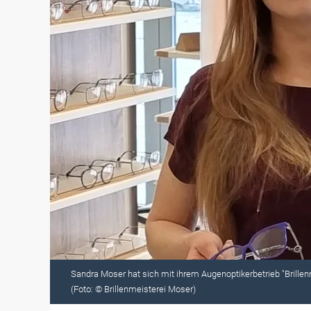
Sandra Moser hat sich mit ihrem Augenoptikerbetrieb "Brillenm
(Foto: © Brillenmeisterei Moser)