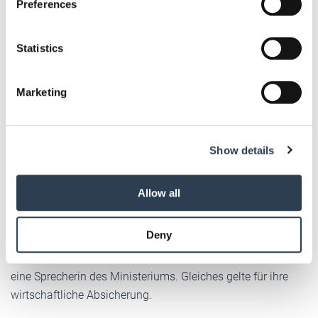
Preferences
Collect information about your geographical location
which can be accurate to within several meters
Bundesfamilienministerium plant
Identify your device by actively scanning it for
Statistics
specific characteristics (fingerprinting)
keine Reform des Mutterschutzes
Find out more about how your personal data is processed
Marketing
bei Selbstständigen
and set your preferences in the
details section
.
Das
Bundesfamilienministerium
bestätigt auf Nachfrage
We use cookies to personalise content and ads, to
des Deutschen Handwerksblatts, dass für selbstständig
Show details
provide social media features and to analyse our traffic.
erwerbstätige Frauen das Mutterschutzgesetz (MuSchG)
We also share information about your use of our site with
nur sehr eingeschränkt Anwendung findet. "Im Übrigen
our social media, advertising and analytics partners who
Allow all
may combine it with other information that you’ve
werden selbständig tätige Frauen nicht von den
provided to them or that they’ve collected from your use
Vorschriften des Mutterschutzgesetzes erfasst. Grund dafür
Deny
of their services.
ist, dass Selbständige für die Organisation ihrer Arbeit und
Weitere Informationen:
Impressum
Datenschutz
ihrer Arbeitsbedingungen selbst verantwortlich sind", so
eine Sprecherin des Ministeriums. Gleiches gelte für ihre
wirtschaftliche Absicherung.