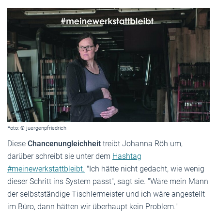
Foto: © juergenpfriedrich
Diese
Chancenungleichheit
treibt Johanna Röh um,
darüber schreibt sie unter dem
Hashtag
#meinewerkstattbleibt.
"Ich hätte nicht gedacht, wie wenig
dieser Schritt ins System passt", sagt sie. "Wäre mein Mann
der selbstständige Tischlermeister und ich wäre angestellt
im Büro, dann hätten wir überhaupt kein Problem."