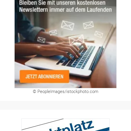
© PeopleImages/istockphoto.com