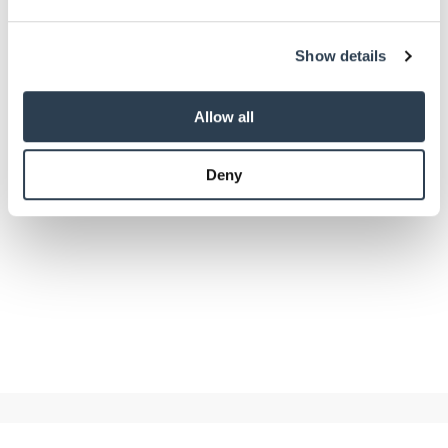
We use cookies to personalise content and ads, to
Show details
provide social media features and to analyse our traffic.
We also share information about your use of our site with
our social media, advertising and analytics partners who
Allow all
may combine it with other information that you’ve
provided to them or that they’ve collected from your use
Deny
of their services.
Weitere Informationen:
Impressum
Datenschutz
Betriebsführung
Automechanika mit eigenem Areal für den Kfz-
Nachwuchs
Wenn es um die Zukunft des Kfz-Handwerks geht, steht der
Nachwuchs im Fokus. Das erfolgreiche Nachwuchsformat Ambition
der Automechanika geht 2026 in die zweite Runde.
Juni 2026