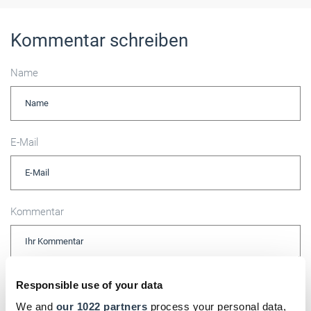
Kommentar schreiben
Name
E-Mail
Kommentar
Responsible use of your data
Bitte geben Sie "Kommentar" rückwärts ein.
We and
our 1022 partners
process your personal data,