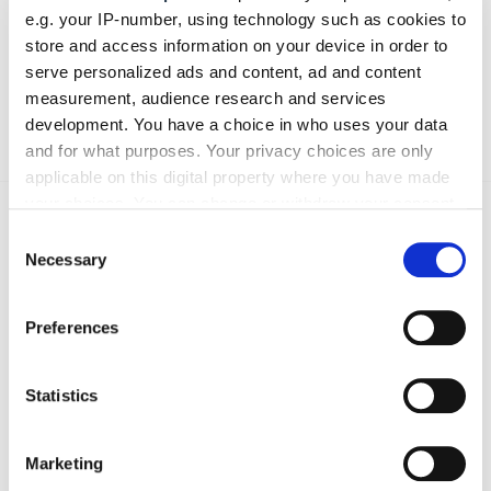
e.g. your IP-number, using technology such as cookies to
store and access information on your device in order to
serve personalized ads and content, ad and content
measurement, audience research and services
Absenden
development. You have a choice in who uses your data
and for what purposes. Your privacy choices are only
applicable on this digital property where you have made
your choices. You can change or withdraw your consent
Das könnte Sie auch interessieren:
any time from the Cookie Declaration or by clicking on
Consent
the Privacy trigger icon.
Necessary
Selection
If you allow, we would also like to:
Preferences
Collect information about your geographical location
which can be accurate to within several meters
Identify your device by actively scanning it for
Statistics
specific characteristics (fingerprinting)
Find out more about how your personal data is processed
Marketing
and set your preferences in the
details section
.