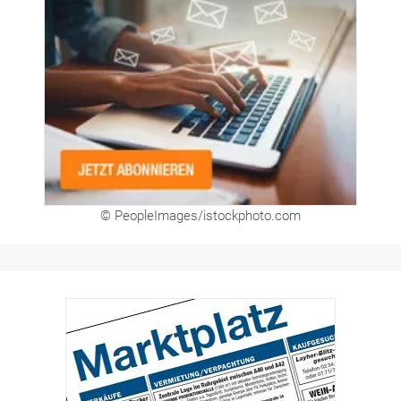
Newsletter
© PeopleImages/istockphoto.com