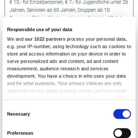
€ 10,- für Einzelpersonen, € 7,- für Jugendliche unter 26
Jahren, Senioren ab 60 Jahren, Gruppen ab 10
Personen; Führer, Kinder und Jugendliche bis 18 Jahre
zahlen keinen Eintritt.
Responsible use of your data
We and
our 1022 partners
process your personal data,
Gent
e.g. your IP-number, using technology such as cookies to
Gent
liegt am Zusammenfluss von Schelde und Leie
store and access information on your device in order to
und war im Mittelalter eine wichtige Metropole und die
serve personalized ads and content, ad and content
größte Stadt nördlich der Alpen nach Paris, größer als
measurement, audience research and services
London und Köln. Heute ist Gent mit seinem
development. You have a choice in who uses your data
prächtigen und komplett autofreien historischen
and for what purposes. Your privacy choices are only
Stadtzentrum ein beliebtes Ziel von Ausflüglern und
applicable on this digital property where you have made
Touristen. Die drei mittelalterlichen Türme bilden die
your choices. You can change or withdraw your consent
any time from the Cookie Declaration or by clicking on
unverkennbare Skyline der Stadt. Zu empfehlen ist ein
Consent
the Privacy trigger icon.
Necessary
Besuch der mittelalterlichen
Burg Gravensteen
mit
Selection
ihren beeindruckenden Wänden und Zinnen sowie der
If you allow, we would also like to:
Sint-Baafs-Kathedrale
mit dem Kunstschatz "Die
Preferences
Collect information about your geographical location