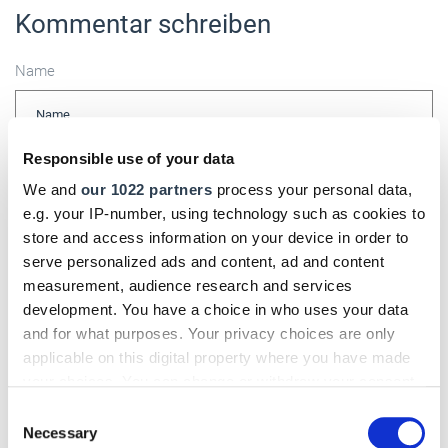
Kommentar schreiben
Name
Responsible use of your data
E-Mail
We and
our 1022 partners
process your personal data,
e.g. your IP-number, using technology such as cookies to
store and access information on your device in order to
serve personalized ads and content, ad and content
Kommentar
measurement, audience research and services
development. You have a choice in who uses your data
and for what purposes. Your privacy choices are only
applicable on this digital property where you have made
Bitte geben Sie "Kommentar" rückwärts ein.
your choices. You can change or withdraw your consent
any time from the Cookie Declaration or by clicking on
Consent
the Privacy trigger icon.
Necessary
Selection