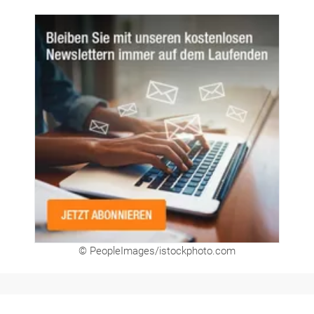
© PeopleImages/istockphoto.com