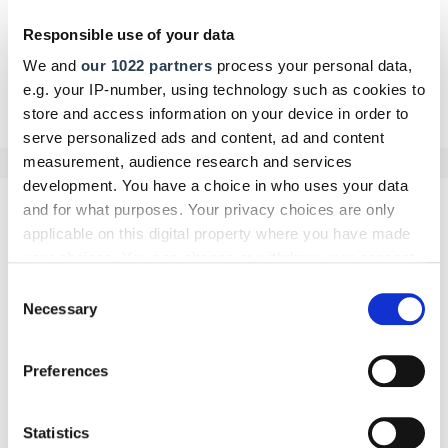
Responsible use of your data
We and
our 1022 partners
process your personal data,
e.g. your IP-number, using technology such as cookies to
Zurück zur Übersicht
store and access information on your device in order to
serve personalized ads and content, ad and content
measurement, audience research and services
development. You have a choice in who uses your data
and for what purposes. Your privacy choices are only
Kommentar schreiben
applicable on this digital property where you have made
your choices. You can change or withdraw your consent
Name
any time from the Cookie Declaration or by clicking on
Consent
the Privacy trigger icon.
Necessary
Selection
If you allow, we would also like to:
Preferences
E-Mail
Collect information about your geographical location
which can be accurate to within several meters
Identify your device by actively scanning it for
Statistics