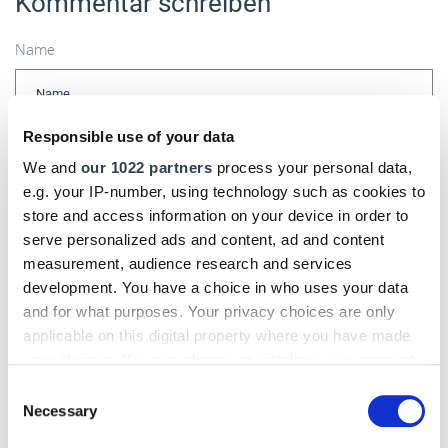
Kommentar schreiben
Name
Responsible use of your data
E-Mail
We and
our 1022 partners
process your personal data,
e.g. your IP-number, using technology such as cookies to
store and access information on your device in order to
serve personalized ads and content, ad and content
Kommentar
measurement, audience research and services
development. You have a choice in who uses your data
and for what purposes. Your privacy choices are only
applicable on this digital property where you have made
Bitte geben Sie "Kommentar" rückwärts ein.
your choices. You can change or withdraw your consent
any time from the Cookie Declaration or by clicking on
Consent
the Privacy trigger icon.
Necessary
Selection