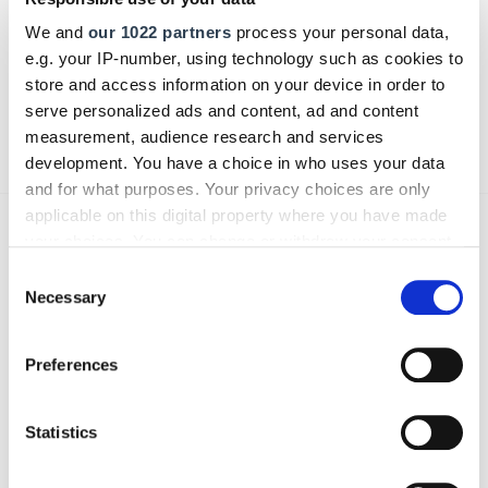
We and
our 1022 partners
process your personal data,
e.g. your IP-number, using technology such as cookies to
store and access information on your device in order to
serve personalized ads and content, ad and content
Absenden
measurement, audience research and services
development. You have a choice in who uses your data
and for what purposes. Your privacy choices are only
applicable on this digital property where you have made
Aktuelle Ausgaben
your choices. You can change or withdraw your consent
any time from the Cookie Declaration or by clicking on
Consent
the Privacy trigger icon.
Necessary
Selection
If you allow, we would also like to:
Preferences
Collect information about your geographical location
which can be accurate to within several meters
Identify your device by actively scanning it for
Statistics
specific characteristics (fingerprinting)
Find out more about how your personal data is processed