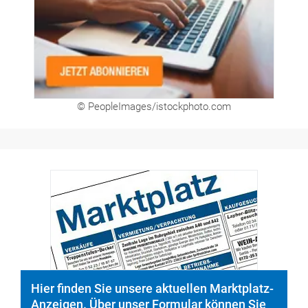
© PeopleImages/istockphoto.com