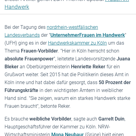
Handwerk
Bei der Tagung des
nordrhein-westfälischen
Landesverbands
der "
UnternehmerFrauen im Handwerk
"
(UFH) ging es in der
Handwerkskammer zu Köln
um das
Thema
Frauen-Vorbilder
. "Hier in Köln herrscht schon
absolute Frauenpower
", leitetete Landesvorsitzende
Juana
Bleker
an Oberbürgermeisterin
Henriette Reker
für ein
Grußwort weiter. Seit 2015 hat die Politikerin dieses Amt in
Köln inne und hat dabei dafür gesorgt, dass
50 Prozent der
Führungskräfte
in den wichtigsten Ämtern in weiblicher
Hand sind. "Sie zeigen, warum ein starkes Handwerk starke
Frauen braucht", betonte Reker.
Es brauche
weibliche Vorbilder
, sagte auch
Garrelt Duin
,
Hauptgeschäftsführer der Kammer zu Köln. NRW-
Wirtschaftsministerin
Mona Neubaur
(Grüne) hielt einen