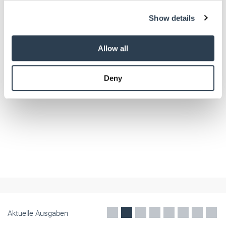
We use cookies to personalise content and ads, to
Show details
provide social media features and to analyse our traffic.
We also share information about your use of our site with
our social media, advertising and analytics partners who
Allow all
may combine it with other information that you’ve
provided to them or that they’ve collected from your use
Deny
of their services.
Weitere Informationen:
Impressum
Datenschutz
Panorama
Handwerk kocht: Plopp, mit Liebe zum
Handwerk
Regional und unverfälscht. Dafür stehen die Biere der ­Brauerei Strate.
Passend dazu kredenzen die Strate-Damen und ihr Biersommelier
einen Sommersalat. Verfeinert mit Bier. Zur Fotogalerie
Juli 2017