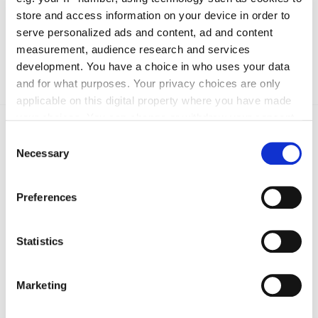
store and access information on your device in order to
serve personalized ads and content, ad and content
measurement, audience research and services
Absenden
development. You have a choice in who uses your data
and for what purposes. Your privacy choices are only
applicable on this digital property where you have made
your choices. You can change or withdraw your consent
Das könnte Sie auch interessieren:
any time from the Cookie Declaration or by clicking on
Consent
the Privacy trigger icon.
Necessary
Selection
If you allow, we would also like to:
Preferences
Collect information about your geographical location
which can be accurate to within several meters
Identify your device by actively scanning it for
Statistics
specific characteristics (fingerprinting)
Find out more about how your personal data is processed
Marketing
and set your preferences in the
details section
.