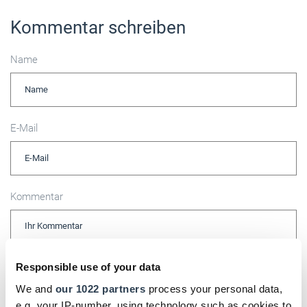
Kommentar schreiben
Name
E-Mail
Kommentar
Responsible use of your data
Bitte geben Sie "Kommentar" rückwärts ein.
We and
our 1022 partners
process your personal data,
e.g. your IP-number, using technology such as cookies to