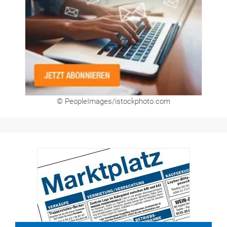
© PeopleImages/istockphoto.com