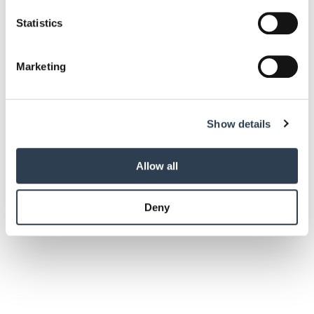
which can be accurate to within several meters
Identify your device by actively scanning it for
Statistics
specific characteristics (fingerprinting)
Find out more about how your personal data is processed
Marketing
and set your preferences in the
details section
.
We use cookies to personalise content and ads, to
Show details
provide social media features and to analyse our traffic.
We also share information about your use of our site with
our social media, advertising and analytics partners who
Allow all
may combine it with other information that you’ve
provided to them or that they’ve collected from your use
Deny
of their services.
Weitere Informationen:
Impressum
Datenschutz