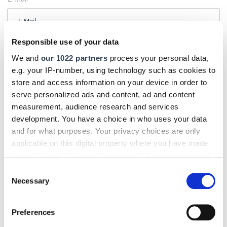
Responsible use of your data
Kommentar
We and
our 1022 partners
process your personal data,
e.g. your IP-number, using technology such as cookies to
store and access information on your device in order to
serve personalized ads and content, ad and content
Bitte geben Sie "Kommentar" rückwärts ein.
measurement, audience research and services
development. You have a choice in who uses your data
and for what purposes. Your privacy choices are only
applicable on this digital property where you have made
your choices. You can change or withdraw your consent
any time from the Cookie Declaration or by clicking on
Consent
Absenden
the Privacy trigger icon.
Necessary
Selection
If you allow, we would also like to:
Preferences
Collect information about your geographical location
Das könnte Sie auch interessieren: