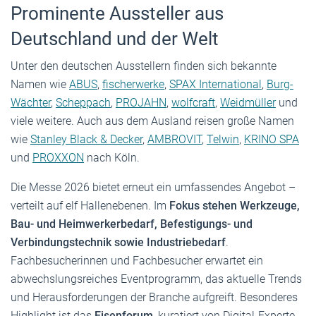
Prominente Aussteller aus
Deutschland und der Welt
Unter den deutschen Ausstellern finden sich bekannte
Namen wie
ABUS
,
fischerwerke
,
SPAX International
,
Burg-
Wächter
,
Scheppach
,
PROJAHN
,
wolfcraft
,
Weidmüller
und
viele weitere. Auch aus dem Ausland reisen große Namen
wie
Stanley Black & Decker
,
AMBROVIT
,
Telwin
,
KRINO SPA
und
PROXXON
nach Köln.
Die Messe 2026 bietet erneut ein umfassendes Angebot –
verteilt auf elf Hallenebenen. Im
Fokus stehen Werkzeuge,
Bau- und Heimwerkerbedarf, Befestigungs- und
Verbindungstechnik sowie Industriebedarf
.
Fachbesucherinnen und Fachbesucher erwartet ein
abwechslungsreiches Eventprogramm, das aktuelle Trends
und Herausforderungen der Branche aufgreift. Besonderes
Highlight ist das
Eisenforum
, kuratiert von Digital-Experte