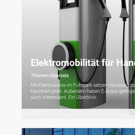
Elektromobilität für Ha
Themen-Specials
Mit Elektroautos im Fuhrpark setzen Handwerksbet
Nachhaltigkeit. Außerdem haben E-Autos geringere
auch interessant. Ein Überblick: