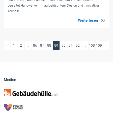
begleitet Handwerker mit aufgefrischtem Design und innovativer
Technik.
‹
1
2
...
86
87
88
89
90
91
92
...
108
109
›
Medien