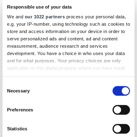
Responsible use of your data
We and
our 1022 partners
process your personal data,
e.g. your IP-number, using technology such as cookies to
Bitte geben Sie "Kommentar" rückwärts ein.
store and access information on your device in order to
serve personalized ads and content, ad and content
measurement, audience research and services
development. You have a choice in who uses your data
and for what purposes. Your privacy choices are only
Absenden
applicable on this digital property where you have made
your choices. You can change or withdraw your consent
any time from the Cookie Declaration or by clicking on
Consent
the Privacy trigger icon.
Necessary
Selection
Das könnte Sie auch interessieren:
If you allow, we would also like to:
Preferences
Collect information about your geographical location
which can be accurate to within several meters
Identify your device by actively scanning it for
Statistics
specific characteristics (fingerprinting)