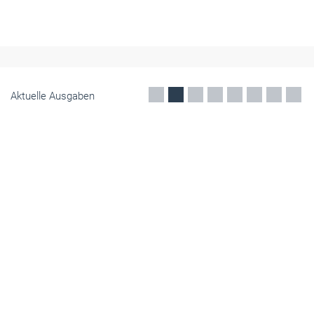
Im vergangenen Jahr wurden 206.600 Wohnungen fertiggestellt. Das
sind deutlich weniger als 2024. Der ZDB fordert die Politik zum
Handeln auf, um 2027 eine Trendwende zu schaffen.
Mai 2026
Aktuelle Ausgaben