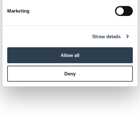
Find out more about how your personal data is processed
Marketing
and set your preferences in the
details section
.
We use cookies to personalise content and ads, to
Show details
provide social media features and to analyse our traffic.
We also share information about your use of our site with
our social media, advertising and analytics partners who
Allow all
may combine it with other information that you’ve
provided to them or that they’ve collected from your use
Deny
of their services.
Weitere Informationen:
Impressum
Datenschutz
Handwerkspolitik
Wohnungsneubau 2025: Rückgang um 18
Prozent