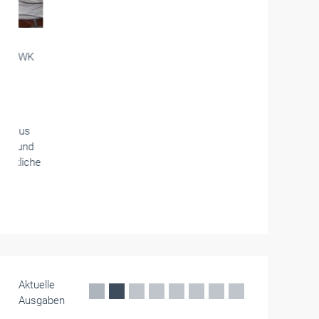
Die Handwerkskammern in Deutschland -
HWK
des Saarlandes
HWK fordert stärkere politische
Priorisierung der dualen Ausbildung
Anlässlich des Berufsbildungsberichts der
Bundesregierung äußern sich Helmut Zimmer,
Präsident der Handwerkskammer des
Saarlandes (HWK), und Hans-Ulrich Thalhofer,
stellvertretender Hauptgeschäftsführer, zur
aktuellen Lage der dualen Ausbildung im
Saarland
Mai 2026