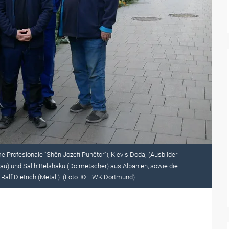
me Profesionale "Shën Jozefi Punëtor"), Klevis Dodaj (Ausbilder
bau) und Salih Belshaku (Dolmetscher) aus Albanien, sowie die
lf Dietrich (Metall). (Foto: © HWK Dortmund)