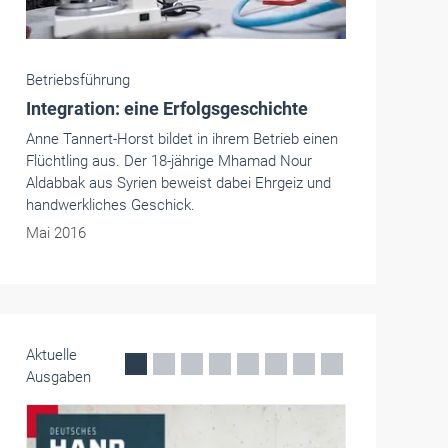
Die Handwerkskammern in Deutschland -
HWK
Dortmund
HWK Dortmund veräußert Hubstapler
Die Handwerkskammer (HWK) Dortmund sucht
einen Interessenten für einen elektrischen
Hubstapler der Marke Linde Typ 324 (E12) aus
der DVS-Werkstatt.
März 2017
Aktuelle
Ausgaben