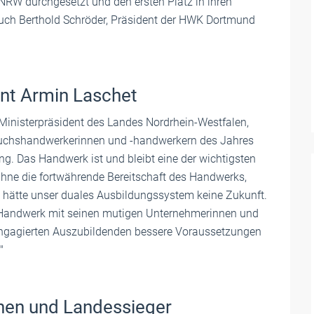
RW durchgesetzt und den ersten Platz in ihren
auch Berthold Schröder, Präsident der HWK Dortmund
ent Armin Laschet
Ministerpräsident des Landes Nordrhein-Westfalen,
chwuchshandwerkerinnen und -handwerkern des Jahres
ung. Das Handwerk ist und bleibt eine der wichtigsten
Ohne die fortwährende Bereitschaft des Handwerks,
 hätte unser duales Ausbildungssystem keine Zukunft.
as Handwerk mit seinen mutigen Unternehmerinnen und
 engagierten Auszubildenden bessere Voraussetzungen
"
nen und Landessieger