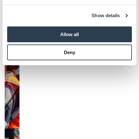
We use cookies to personalise content and ads, to
Show details
provide social media features and to analyse our traffic.
We also share information about your use of our site with
our social media, advertising and analytics partners who
Allow all
Aktuelle Ausgaben
may combine it with other information that you’ve
provided to them or that they’ve collected from your use
Deny
of their services.
Weitere Informationen:
Impressum
Datenschutz