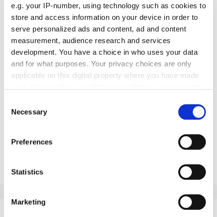
e.g. your IP-number, using technology such as cookies to
store and access information on your device in order to
serve personalized ads and content, ad and content
measurement, audience research and services
development. You have a choice in who uses your data
and for what purposes. Your privacy choices are only
applicable on this digital property where you have made
your choices. You can change or withdraw your consent
any time from the Cookie Declaration or by clicking on
Consent
the Privacy trigger icon.
Necessary
Selection
Die Handwerkskammern in Deutschland -
HWK Koblenz
If you allow, we would also like to:
Meisterausbildung mit Karriere-Boost
Preferences
Collect information about your geographical location
Erstmals absolvierten die angehenden Feinwerkmechanikermeister
which can be accurate to within several meters
bei der HwK Koblenz eine freiwillige Zusatzprüfung im Bereich CAD-
Identify your device by actively scanning it for
Statistics
Software.
specific characteristics (fingerprinting)
Mai 2026
Find out more about how your personal data is processed
Marketing
and set your preferences in the
details section
.