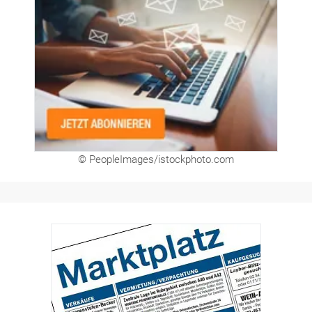
© PeopleImages/istockphoto.com