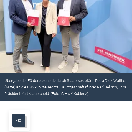
Übergabe der Förderbescheide durch Staatssekretärin Petra Dick-Walther
(Mitte) an die HwK-Spitze, rechts Hauptgeschäftsführer Ralf Hellrich, links
Präsident Kurt Krautscheid. (Foto: © HwK Koblenz)