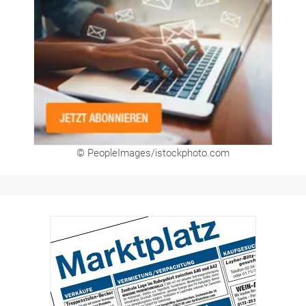
Newsletter
© PeopleImages/istockphoto.com