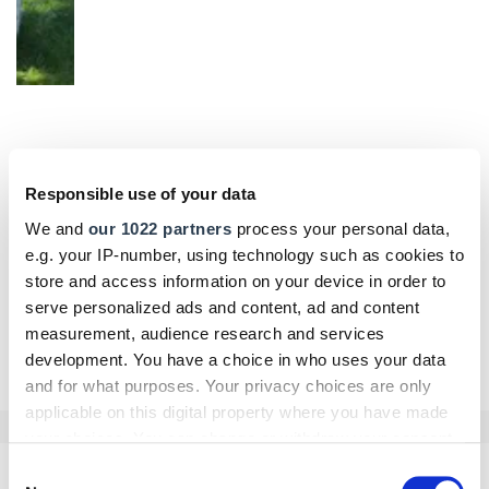
Responsible use of your data
We and
our 1022 partners
process your personal data,
e.g. your IP-number, using technology such as cookies to
Die Handwerkskammern in Deutschland -
HWK Koblenz
store and access information on your device in order to
serve personalized ads and content, ad and content
HwK Koblenz begrüßte Bildungsexperten aus 26
Ländern
measurement, audience research and services
development. You have a choice in who uses your data
Eine UNESCO-Gruppe und eine Delegation aus Ägypten tauschten
and for what purposes. Your privacy choices are only
sich im Berufsbildungs- und Technologiezentrum Koblenz über
applicable on this digital property where you have made
handwerkliche Ausbildungsstandards aus.
your choices. You can change or withdraw your consent
Juli 2026
any time from the Cookie Declaration or by clicking on
Consent