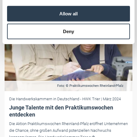
We also share information about your use of our site with
our social media, advertising and analytics partners who
Allow all
may combine it with other information that you’ve
provided to them or that they’ve collected from your use
Deny
of their services.
Weitere Informationen:
Impressum
Datenschutz
Foto: © Praktikumswochen Rheinland-Pfalz
Die Handwerkskammern in Deutschland
- HWK Trier
| März 2024
Junge Talente mit den Praktikumswochen
entdecken
Die Aktion Praktikumswochen Rheinland-Pfalz eröffnet Unternehmen
die Chance, ohne großen Aufwand potenziellen Nachwuchs