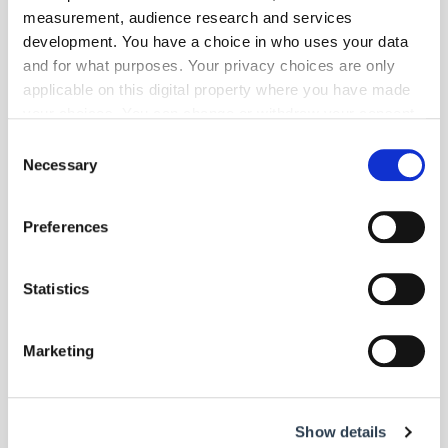
measurement, audience research and services
development. You have a choice in who uses your data
and for what purposes. Your privacy choices are only
applicable on this digital property where you have made
your choices. You can change or withdraw your consent
any time from the Cookie Declaration or by clicking on
Consent
the Privacy trigger icon.
Necessary
Selection
Foto: © Forum junges Handwerk e. V.
If you allow, we would also like to:
Preferences
Die Handwerkskammern in Deutschland
- HWK Trier
| März 2024
Collect information about your geographical location
Trierer Junghandwerk trifft MdB Patrick
which can be accurate to within several meters
Schnieder
Identify your device by actively scanning it for
Statistics
specific characteristics (fingerprinting)
Bei einem politischen Stammtisch hat das Forum junges Handwerk
Find out more about how your personal data is processed
Trier e. V. sich mit dem Bundestagsabgeordneten Patrick Schnieder
Marketing
über die aktuellen Herausforderungen im Handwerk ausgetauscht.
and set your preferences in the
details section
.
We use cookies to personalise content and ads, to
Show details
provide social media features and to analyse our traffic.