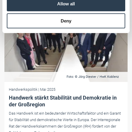
our social media, advertising and analytics partners who
Allow all
may combine it with other information that you’ve
provided to them or that they’ve collected from your use
Deny
of their services.
Weitere Informationen:
Impressum
Datenschutz
Foto: © Jörg Diester / HwK Koblenz
Handwerkspolitik
| Mai 2025
Handwerk stärkt Stabilität und Demokratie in
der Großregion
Das Handwerk ist ein bedeutender Wirtschaftsfaktor und ein Garant
für Stabilität und demokratische Werte in Europa. Der Interregionale
Rat der Handwerkskammern der Großregion (IRH) fordert von der