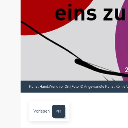
Kunst.Hand.Werk. vor Ort (Foto: © Angewandte Kunst Köln e.V
Vorlesen: