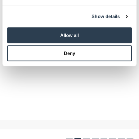
We use cookies to personalise content and ads, to
Show details
provide social media features and to analyse our traffic.
We also share information about your use of our site with
our social media, advertising and analytics partners who
Allow all
may combine it with other information that you’ve
provided to them or that they’ve collected from your use
Deny
of their services.
Weitere Informationen:
Impressum
Datenschutz
Panorama -
Reise
Nantes: Kunstschaffende als Wirtschaftsfaktor
Wie die französische Stadt Nantes ihr fragwürdiges historisches
Image hin zu einer nachhaltigen Kunststadt verwandelt hat.
Juli 2026