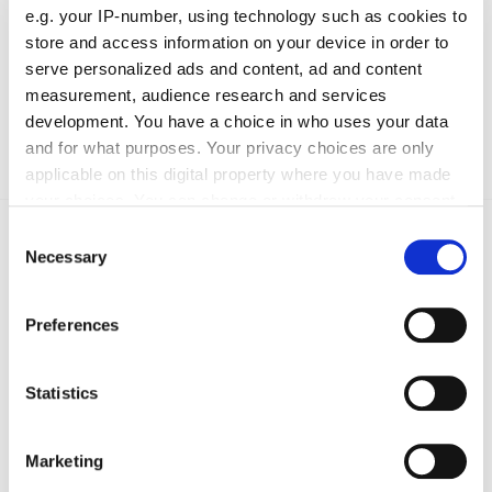
e.g. your IP-number, using technology such as cookies to
store and access information on your device in order to
serve personalized ads and content, ad and content
measurement, audience research and services
development. You have a choice in who uses your data
Absenden
and for what purposes. Your privacy choices are only
applicable on this digital property where you have made
your choices. You can change or withdraw your consent
any time from the Cookie Declaration or by clicking on
Consent
Das könnte Sie auch interessieren:
the Privacy trigger icon.
Necessary
Selection
If you allow, we would also like to:
Preferences
Collect information about your geographical location
which can be accurate to within several meters
Identify your device by actively scanning it for
Statistics
specific characteristics (fingerprinting)
Find out more about how your personal data is processed
Marketing
and set your preferences in the
details section
.