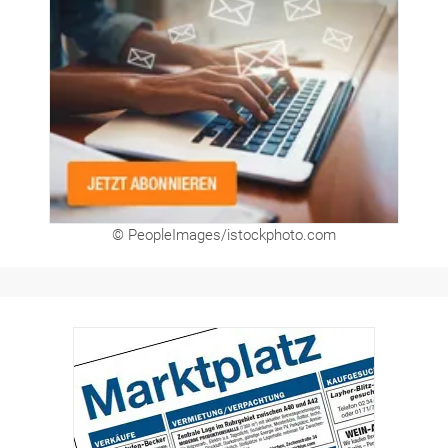
© PeopleImages/istockphoto.com