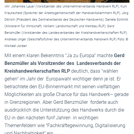
vlnr: Johannes Lauer (Vorsitzender des Unternehmerverbands Handwerk RLP), Kurt
Krautscheid (Sprecher der Arbeitsgemeinschaft der Handwerkskammern RLP), Jörg
Dittrich (Präsident des Zentralverbands des Deutschen Handwerks), Daniela Schmitt
(Ministerin für Wirtschaft, Verkehr, Landwirtschaft und Weinbau RLP), Gerd
Benzmüller (Vorsitzender des Landesverbandes der Kreishandwerkerschaften RLP),
Andreas Unger (Geschäftsführer des Unternehmerverbands Handwerk RLP) Foto: ©
Michael Jordan
Mit einem klaren Bekenntnis "Ja zu Europa" machte
Gerd
Benzmüller
als Vorsitzender des Landesverbands der
Kreishandwerkerschaften RLP
deutlich, dass "wählen
gehen" im Jahr der Europawahl wichtiger denn je ist. Er
betrachtete den EU-Binnenmarkt mit seinen vielfältigen
Möglichkeiten als große Chance für das Handwerk– gerade
in Grenzregionen. Aber Gerd Benzmüller forderte auch
ausdrücklich die Unterstützung des Handwerks durch die
EU in den nächsten fünf Jahren in wichtigen
Themenfeldern wie "Fachkräftegewinnung, Digitalisierung
und Nachhaltigkeit" ein.