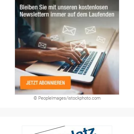
© PeopleImages/istockphoto.com