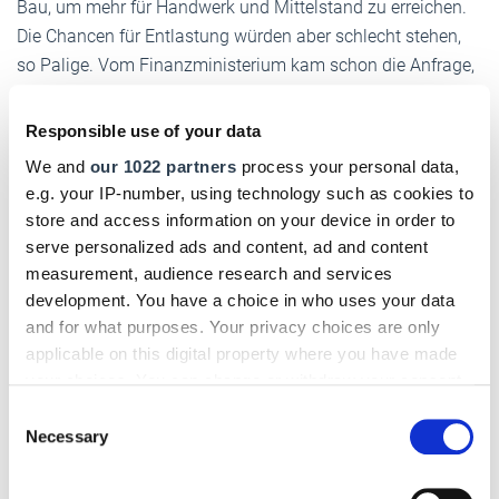
Bau, um mehr für Handwerk und Mittelstand zu erreichen.
Die Chancen für Entlastung würden aber schlecht stehen,
so Palige. Vom Finanzministerium kam schon die Anfrage,
wo man pauschal Gelder streichen oder zumindest senken
könne. Spüren dürfte das vor allem die finanzielle
Responsible use of your data
Ausstattung in der Aus- und Weiterbildung. Die einst klare
We and
our 1022 partners
process your personal data,
Drittelfinanzierung – Handwerk, Land und Bund – steht
e.g. your IP-number, using technology such as cookies to
gerade angesichts der Kostensteigerung auf wackligen
store and access information on your device in order to
Füßen.
serve personalized ads and content, ad and content
measurement, audience research and services
Vier Stunden Landeshandwerkskonferenz boten nicht nur
development. You have a choice in who uses your data
vielfältige Informationen und Themen, sondern auch die
and for what purposes. Your privacy choices are only
Möglichkeit für die rund 100 Teilnehmer, Fragen zu stellen
applicable on this digital property where you have made
und eigene Erfahrungen einzubringen – wovon reger
your choices. You can change or withdraw your consent
Gebrauch gemacht wurde.
any time from the Cookie Declaration or by clicking on
Consent
the Privacy trigger icon.
Necessary
Selection
von Stefan Buhren, Chefredakteur Deutsches
Handwerksblatt
If you allow, we would also like to: