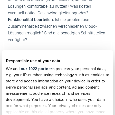
Lösungen komfortabel zu nutzen? Was kosten
eventuell nötige Geschwindigkeitsupgrades?
Funktionalität beurteilen:
Ist die problemlose
Zusammenarbeit zwischen verschiedenen Cloud-
Lösungen möglich? Sind alle benötigten Schnittstellen
verfügbar?
Sicherheit überprüfen:
Werden alle
Datenübertragungen sicher verschlüsselt? Verfügt der
Responsible use of your data
Anbieter über Zertifizierungen oder
We and
our 1022 partners
process your personal data,
Sicherheitszertifikate, wie ISO 27001 oder »Certified
e.g. your IP-number, using technology such as cookies to
Cloud Service« des TÜV Rheinland?
store and access information on your device in order to
serve personalized ads and content, ad and content
Datenschutz gewährleisten:
Sind sensible Daten, wie
measurement, audience research and services
personenbezogene Kunden- und Mitarbeiterdaten,
development. You have a choice in who uses your data
and for what purposes. Your privacy choices are only
DSGVO-konform geschützt?
applicable on this digital property where you have made