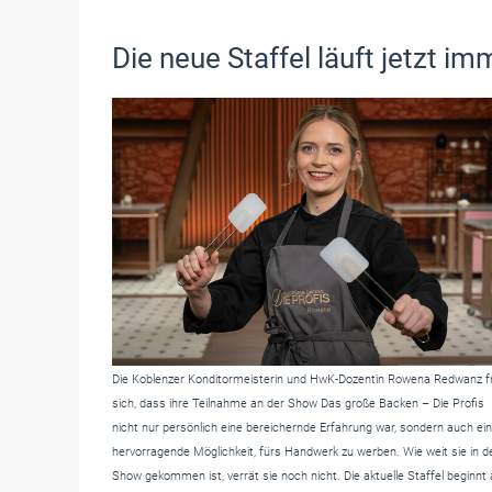
Die neue Staffel läuft jetzt 
Die Koblenzer Konditormeisterin und HwK-Dozentin Rowena Redwanz f
sich, dass ihre Teilnahme an der Show Das große Backen – Die Profis
nicht nur persönlich eine bereichernde Erfahrung war, sondern auch ei
hervorragende Möglichkeit, fürs Handwerk zu werben. Wie weit sie in d
Show gekommen ist, verrät sie noch nicht. Die aktuelle Staffel beginnt