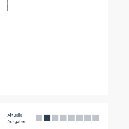
Die Handwerkskammern in Deutschland -
HWK
Koblenz
Kräftig klopfen mit dem Stenz:
Anfänger und Fortgeschrittene auf
"fixer Tippelei"
Fabio, Thor und Gabriel halten als Gesellen auf
der Walz eine jahrhundertealte Tradition am
Leben. Eine Stippvisite bei der HwK Koblenz
lohnt sich.
Mai 2026
Aktuelle
Ausgaben