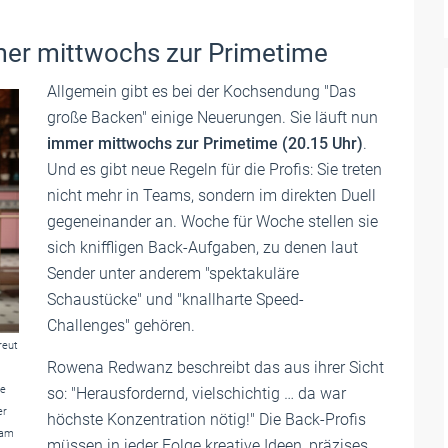
immer mittwochs zur Primetime
Allgemein gibt es bei der Kochsendung "Das
große Backen" einige Neuerungen. Sie läuft nun
immer mittwochs zur Primetime (20.15 Uhr)
.
Und es gibt neue Regeln für die Profis: Sie treten
nicht mehr in Teams, sondern im direkten Duell
gegeneinander an. Woche für Woche stellen sie
sich kniffligen Back-Aufgaben, zu denen laut
Sender unter anderem "spektakuläre
Schaustücke" und "knallharte Speed-
Challenges" gehören.
reut
Rowena Redwanz beschreibt das aus ihrer Sicht
ne
so: "Herausfordernd, vielschichtig … da war
er
höchste Konzentration nötig!" Die Back-Profis
 am
müssen in jeder Folge kreative Ideen, präzises