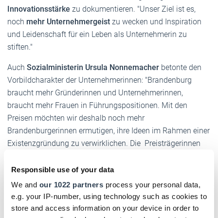
Innovationsstärke
zu dokumentieren. "Unser Ziel ist es,
noch
mehr Unternehmergeist
zu wecken und Inspiration
und Leidenschaft für ein Leben als Unternehmerin zu
stiften."
Auch
Sozialministerin Ursula Nonnemacher
betonte den
Vorbildcharakter der Unternehmerinnen: "Brandenburg
braucht mehr Gründerinnen und Unternehmerinnen,
braucht mehr Frauen in Führungspositionen. Mit den
Preisen möchten wir deshalb noch mehr
Brandenburgerinnen ermutigen, ihre Ideen im Rahmen einer
Existenzgründung zu verwirklichen. Die Preisträgerinnen
zeigen eindrucksvoll, wie erfolgreich Frauen bereits in den
unterschiedlichsten Branchen sind."
Responsible use of your data
We and
our 1022 partners
process your personal data,
Zum Wettbewerb
e.g. your IP-number, using technology such as cookies to
store and access information on your device in order to
Bewerben konnten sich Unternehmerinnen, die