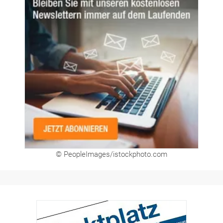
© PeopleImages/istockphoto.com