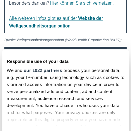
besonders danken?
Hier können Sie sich vernetzen.
Alle weiteren Infos gibt es auf der
Website der
Weltgesundheitsorganisation
.
Quelle: Weltgesundheitsorganisation (World Health Organization (WHO))
DHB jetzt auch digital!
Responsible use of your data
Einfach hier klicken und für das digitale Deutsche
We and
our 1022 partners
process your personal data,
Handwerksblatt (DHB) registrieren!
e.g. your IP-number, using technology such as cookies to
store and access information on your device in order to
Text:
Verena S. Ulbrich
/
handwerksblatt.de
serve personalized ads and content, ad and content
measurement, audience research and services
development. You have a choice in who uses your data
and for what purposes. Your privacy choices are only
applicable on this digital property where you have made
your choices. You can change or withdraw your consent
Zurück zur Übersicht