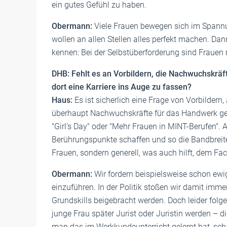
ein gutes Gefühl zu haben.
Obermann:
Viele Frauen bewegen sich im Spannu
wollen an allen Stellen alles perfekt machen. Dan
kennen: Bei der Selbstüberforderung sind Frauen 
DHB: Fehlt es an Vorbildern, die Nachwuchskrä
dort eine Karriere ins Auge zu fassen?
Haus:
Es ist sicherlich eine Frage von Vorbildern, 
überhaupt Nachwuchskräfte für das Handwerk gew
"Girl’s Day" oder "Mehr Frauen in MINT-Berufen". 
Berührungspunkte schaffen und so die Bandbreite
Frauen, sondern generell, was auch hilft, dem F
Obermann:
Wir fordern beispielsweise schon ewi
einzuführen. In der Politik stoßen wir damit imm
Grundskills beigebracht werden. Doch leider folg
junge Frau später Jurist oder Juristin werden – d
man das im Werkkundeunterricht gelernt hat, scha