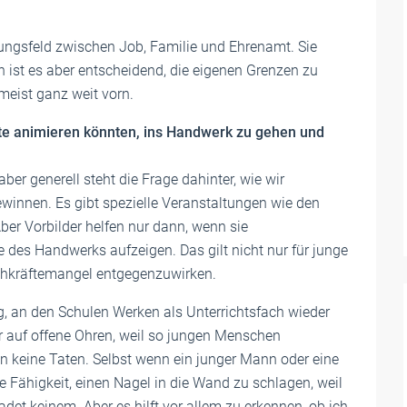
ngsfeld zwischen Job, Familie und Ehrenamt. Sie
n ist es aber entscheidend, die eigenen Grenzen zu
meist ganz weit vorn.
fte animieren könnten, ins Handwerk zu gehen und
aber generell steht die Frage dahinter, wie wir
innen. Es gibt spezielle Veranstaltungen wie den
Aber Vorbilder helfen nur dann, wenn sie
 des Handwerks aufzeigen. Das gilt nicht nur für junge
achkräftemangel entgegenzuwirken.
g, an den Schulen Werken als Unterrichtsfach wieder
er auf offene Ohren, weil so jungen Menschen
en keine Taten. Selbst wenn ein junger Mann oder eine
ie Fähigkeit, einen Nagel in die Wand zu schlagen, weil
det keinem. Aber es hilft vor allem zu erkennen, ob ich