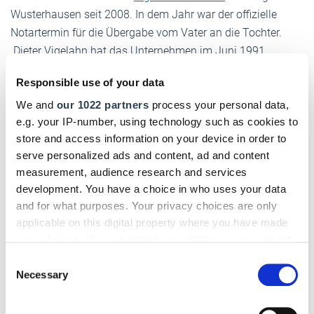
Wusterhausen seit 2008. In dem Jahr war der offizielle
Notartermin für die Übergabe vom Vater an die Tochter.
Dieter Vigelahn hat das Unternehmen im Juni 1991
gegründet. Karina Vigelahn stieg 1995 eher ungeplant ein,
Responsible use of your data
als ihr Vater schwer erkrankte.
We and
our 1022 partners
process your personal data,
e.g. your IP-number, using technology such as cookies to
store and access information on your device in order to
serve personalized ads and content, ad and content
measurement, audience research and services
development. You have a choice in who uses your data
and for what purposes. Your privacy choices are only
applicable on this digital property where you have made
your choices. You can change or withdraw your consent
any time from the Cookie Declaration or by clicking on
Consent
the Privacy trigger icon.
Necessary
Selection
If you allow, we would also like to: